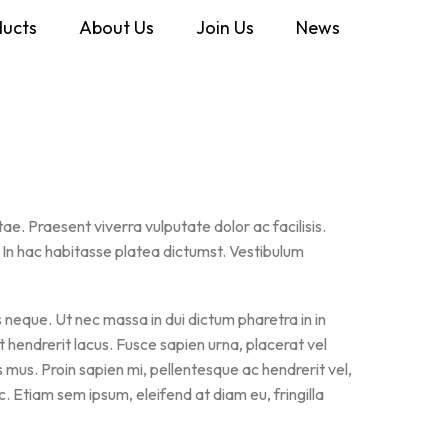
ducts
About Us
Join Us
News
ae. Praesent viverra vulputate dolor ac facilisis.
 In hac habitasse platea dictumst. Vestibulum
 neque. Ut nec massa in dui dictum pharetra in in
 hendrerit lacus. Fusce sapien urna, placerat vel
 mus. Proin sapien mi, pellentesque ac hendrerit vel,
c. Etiam sem ipsum, eleifend at diam eu, fringilla