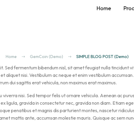
Home
Pro
Home
GemCoin (Demo)
SIMPLE BLOG POST (Demo)
t. Sed fermentum bibendum nisl, sit amet feugiat nulla tincidunt vit
 et aliquet nisi. Vestibulum ac neque et enim vestibulum accumsan.
trum dui sagittis erat vehicula, non maximus erat maximus.
 viverra nisi. Sed tempor felis ut ornare vehicula. Aenean ac purus
ex ligula, gravida in consectetur nec, gravida non diam. Etiam eget
oque penatibus et magnis dis parturient montes, nascetur ridiculus
t sit amet mattis ante, accumsan molestie mauris. Quisque ac sem nun