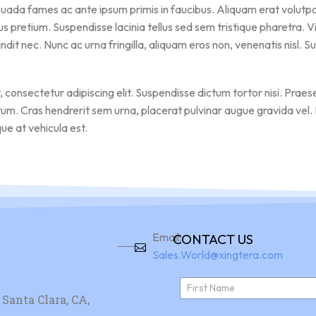
ada fames ac ante ipsum primis in faucibus. Aliquam erat volutpat.
s pretium. Suspendisse lacinia tellus sed sem tristique pharetra. V
ndit nec. Nunc ac urna fringilla, aliquam eros non, venenatis nisl.
onsectetur adipiscing elit. Suspendisse dictum tortor nisi. Praesen
um. Cras hendrerit sem urna, placerat pulvinar augue gravida vel. P
ue at vehicula est.
Email:
CONTACT US
Sales.World@xingtera.com
N
a
Santa Clara, CA,
First
m