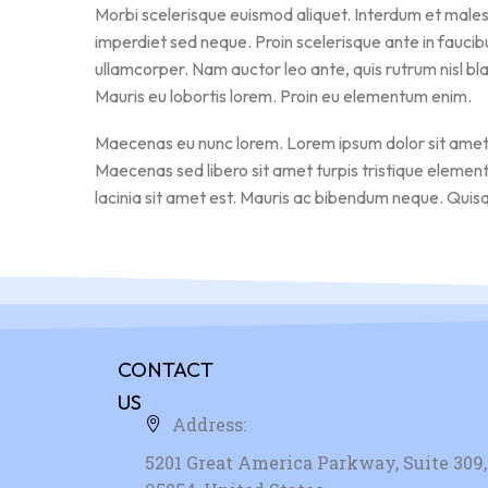
Morbi scelerisque euismod aliquet. Interdum et malesu
imperdiet sed neque. Proin scelerisque ante in faucibu
ullamcorper. Nam auctor leo ante, quis rutrum nisl bla
Mauris eu lobortis lorem. Proin eu elementum enim.
Maecenas eu nunc lorem. Lorem ipsum dolor sit amet, c
Maecenas sed libero sit amet turpis tristique element
lacinia sit amet est. Mauris ac bibendum neque. Quisq
CONTACT
US
Address:
5201 Great America Parkway, Suite 309, 